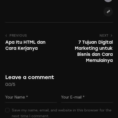
Post
PREVIOUS
NEXT
Apa Itu HTML dan
7 Tujuan Digital
navigation
Cara Kerjanya
Marketing untuk
Bisnis dan Cara
Memulainya
Leave a comment
0.0
/
5
Save my name, email, and website in this browser for the
next time I comment.