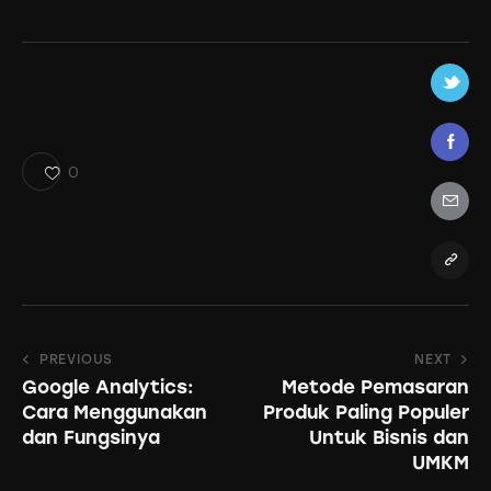
0
Post
PREVIOUS
NEXT
Google Analytics:
Metode Pemasaran
navigation
Cara Menggunakan
Produk Paling Populer
dan Fungsinya
Untuk Bisnis dan
UMKM