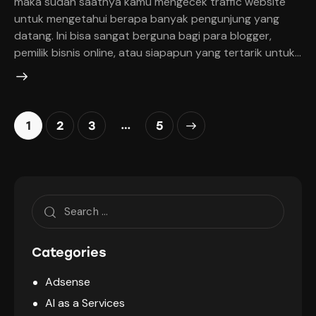
maka sudah saatnya kamu mengecek traffic website
untuk mengetahui berapa banyak pengunjung yang
datang. Ini bisa sangat berguna bagi para blogger,
pemilik bisnis online, atau siapapun yang tertarik untuk…
Posts
…
Page
1
Page
2
Page
3
>
Page
5
pagination
Search
for:
Categories
Adsense
AI as a Services