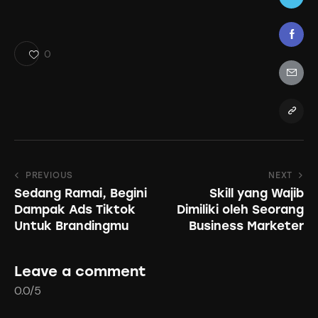
0
Post
PREVIOUS
NEXT
Sedang Ramai, Begini
Skill yang Wajib
navigation
Dampak Ads Tiktok
Dimiliki oleh Seorang
Untuk Brandingmu
Business Marketer
Leave a comment
0.0
/
5