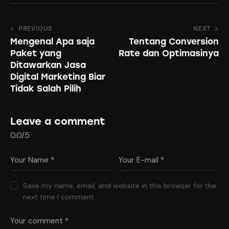
Post
PREVIOUS
NEXT
Mengenal Apa saja
Tentang Conversion
navigation
Paket yang
Rate dan Optimasinya
Ditawarkan Jasa
Digital Marketing Biar
Tidak Salah Pilih
Leave a comment
0.0
/
5
Save my name, email, and website in this browser for the
next time I comment.