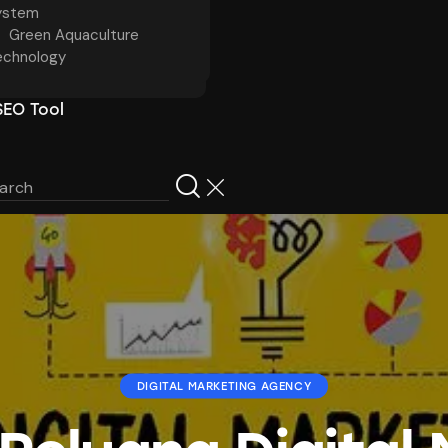
ystem
Green Aquaculture
echnology
SEO Tool
DIGITAL MARKETING AGENCY